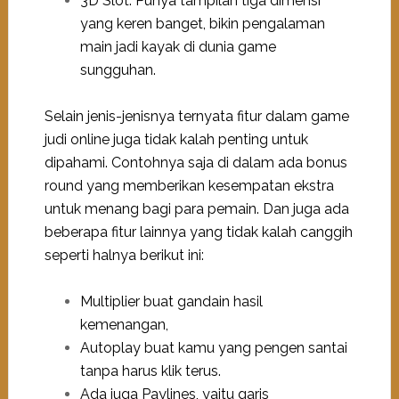
3D Slot: Punya tampilan tiga dimensi
yang keren banget, bikin pengalaman
main jadi kayak di dunia game
sungguhan.
Selain jenis-jenisnya ternyata fitur dalam game
judi online juga tidak kalah penting untuk
dipahami. Contohnya saja di dalam ada bonus
round yang memberikan kesempatan ekstra
untuk menang bagi para pemain. Dan juga ada
beberapa fitur lainnya yang tidak kalah canggih
seperti halnya berikut ini:
Multiplier buat gandain hasil
kemenangan,
Autoplay buat kamu yang pengen santai
tanpa harus klik terus.
Ada juga Paylines, yaitu garis