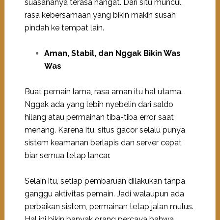
suasananya terasa hangat. Dari situ muncul
rasa kebersamaan yang bikin makin susah
pindah ke tempat lain.
Aman, Stabil, dan Nggak Bikin Was
Was
Buat pemain lama, rasa aman itu hal utama.
Nggak ada yang lebih nyebelin dari saldo
hilang atau permainan tiba-tiba error saat
menang. Karena itu, situs gacor selalu punya
sistem keamanan berlapis dan server cepat
biar semua tetap lancar.
Selain itu, setiap pembaruan dilakukan tanpa
ganggu aktivitas pemain. Jadi walaupun ada
perbaikan sistem, permainan tetap jalan mulus.
Hal ini bikin banyak orang percaya bahwa