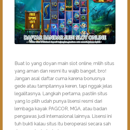
Buat lo yang doyan main slot online, milih situs
yang aman dan resmi itu wajib banget, bro!
Jangan asal daftar cuma karena bonusnya
gede atau tampilannya keren, tapi nggak jelas
legalitasnya. Langkah pertama, pastiin situs
yang lo pilih udah punya lisensi resmi dari
lembaga kayak PAGCOR, MGA, atau badan
pengawas judi internasional lainnya. Lisensi ini
tuh bukti kalau situs itu beroperasi secara sah