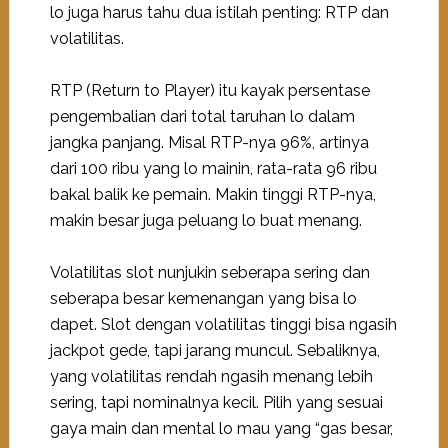
lo juga harus tahu dua istilah penting: RTP dan
volatilitas.
RTP (Return to Player) itu kayak persentase
pengembalian dari total taruhan lo dalam
jangka panjang. Misal RTP-nya 96%, artinya
dari 100 ribu yang lo mainin, rata-rata 96 ribu
bakal balik ke pemain. Makin tinggi RTP-nya,
makin besar juga peluang lo buat menang.
Volatilitas slot nunjukin seberapa sering dan
seberapa besar kemenangan yang bisa lo
dapet. Slot dengan volatilitas tinggi bisa ngasih
jackpot gede, tapi jarang muncul. Sebaliknya,
yang volatilitas rendah ngasih menang lebih
sering, tapi nominalnya kecil. Pilih yang sesuai
gaya main dan mental lo mau yang “gas besar,