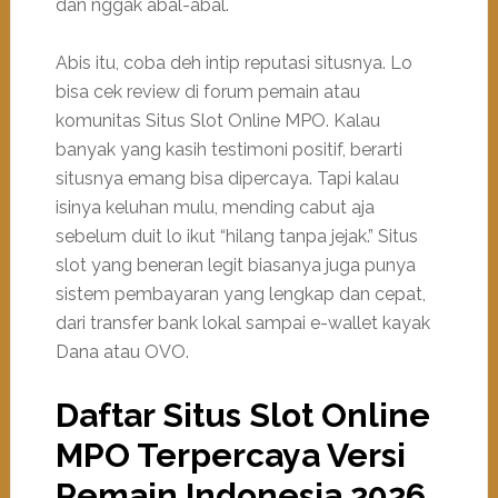
dan nggak abal-abal.
Abis itu, coba deh intip reputasi situsnya. Lo
bisa cek review di forum pemain atau
komunitas Situs Slot Online MPO. Kalau
banyak yang kasih testimoni positif, berarti
situsnya emang bisa dipercaya. Tapi kalau
isinya keluhan mulu, mending cabut aja
sebelum duit lo ikut “hilang tanpa jejak.” Situs
slot yang beneran legit biasanya juga punya
sistem pembayaran yang lengkap dan cepat,
dari transfer bank lokal sampai e-wallet kayak
Dana atau OVO.
Daftar Situs Slot Online
MPO Terpercaya Versi
Pemain Indonesia 2026