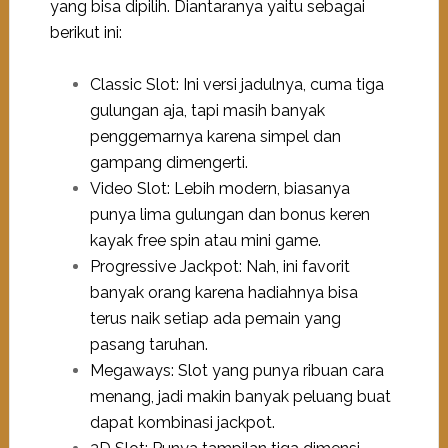
yang bisa dipilih. Diantaranya yaitu sebagai
berikut ini:
Classic Slot: Ini versi jadulnya, cuma tiga
gulungan aja, tapi masih banyak
penggemarnya karena simpel dan
gampang dimengerti.
Video Slot: Lebih modern, biasanya
punya lima gulungan dan bonus keren
kayak free spin atau mini game.
Progressive Jackpot: Nah, ini favorit
banyak orang karena hadiahnya bisa
terus naik setiap ada pemain yang
pasang taruhan.
Megaways: Slot yang punya ribuan cara
menang, jadi makin banyak peluang buat
dapat kombinasi jackpot.