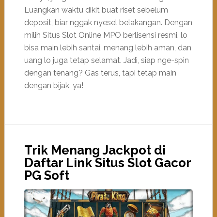
Luangkan waktu dikit buat riset sebelum
deposit, biar nggak nyesel belakangan. Dengan
milih Situs Slot Online MPO berlisensi resmi, lo
bisa main lebih santai, menang lebih aman, dan
uang lo juga tetap selamat. Jadi, siap nge-spin
dengan tenang? Gas terus, tapi tetap main
dengan bijak, ya!
Trik Menang Jackpot di
Daftar Link Situs Slot Gacor
PG Soft