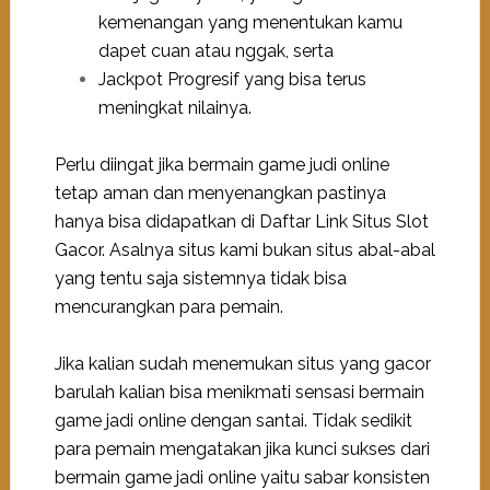
kemenangan yang menentukan kamu
dapet cuan atau nggak, serta
Jackpot Progresif yang bisa terus
meningkat nilainya.
Perlu diingat jika bermain game judi online
tetap aman dan menyenangkan pastinya
hanya bisa didapatkan di Daftar Link Situs Slot
Gacor. Asalnya situs kami bukan situs abal-abal
yang tentu saja sistemnya tidak bisa
mencurangkan para pemain.
Jika kalian sudah menemukan situs yang gacor
barulah kalian bisa menikmati sensasi bermain
game jadi online dengan santai. Tidak sedikit
para pemain mengatakan jika kunci sukses dari
bermain game jadi online yaitu sabar konsisten