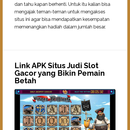
dan tahu kapan berhenti. Untuk itu kalian bisa
mengajak teman-teman untuk mengakses
situs ini agar bisa mendapatkan kesempatan
memenangkan hadiah dalam jumlah besar.
Link APK Situs Judi Slot
Gacor yang Bikin Pemain
Betah