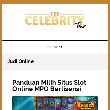
Skip
Skip
Skip
to
to
to
primary
main
primary
navigation
content
sidebar
MENU
Judi Online
Panduan Milih Situs Slot
Online MPO Berlisensi