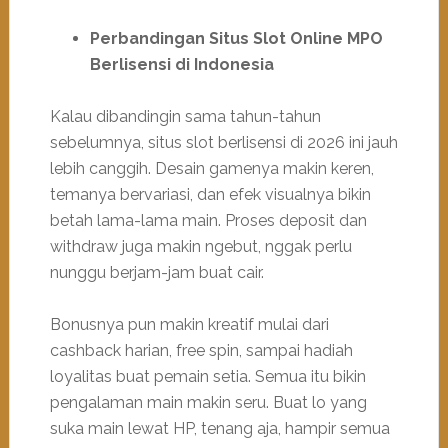
Perbandingan Situs Slot Online MPO
Berlisensi di Indonesia
Kalau dibandingin sama tahun-tahun
sebelumnya, situs slot berlisensi di 2026 ini jauh
lebih canggih. Desain gamenya makin keren,
temanya bervariasi, dan efek visualnya bikin
betah lama-lama main. Proses deposit dan
withdraw juga makin ngebut, nggak perlu
nunggu berjam-jam buat cair.
Bonusnya pun makin kreatif mulai dari
cashback harian, free spin, sampai hadiah
loyalitas buat pemain setia. Semua itu bikin
pengalaman main makin seru. Buat lo yang
suka main lewat HP, tenang aja, hampir semua