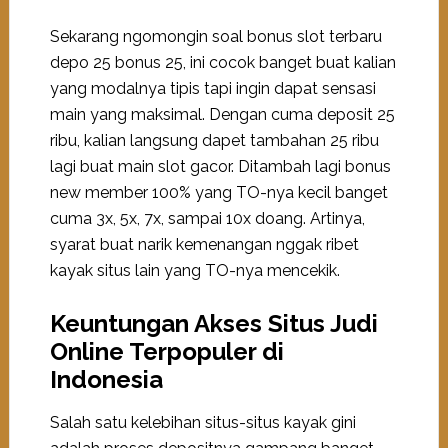
Sekarang ngomongin soal bonus slot terbaru
depo 25 bonus 25, ini cocok banget buat kalian
yang modalnya tipis tapi ingin dapat sensasi
main yang maksimal. Dengan cuma deposit 25
ribu, kalian langsung dapet tambahan 25 ribu
lagi buat main slot gacor. Ditambah lagi bonus
new member 100% yang TO-nya kecil banget
cuma 3x, 5x, 7x, sampai 10x doang. Artinya,
syarat buat narik kemenangan nggak ribet
kayak situs lain yang TO-nya mencekik.
Keuntungan Akses Situs Judi
Online Terpopuler di
Indonesia
Salah satu kelebihan situs-situs kayak gini