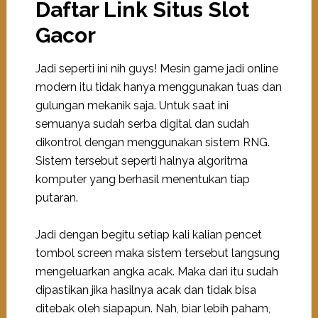
Daftar Link Situs Slot
Gacor
Jadi seperti ini nih guys! Mesin game jadi online
modern itu tidak hanya menggunakan tuas dan
gulungan mekanik saja. Untuk saat ini
semuanya sudah serba digital dan sudah
dikontrol dengan menggunakan sistem RNG.
Sistem tersebut seperti halnya algoritma
komputer yang berhasil menentukan tiap
putaran.
Jadi dengan begitu setiap kali kalian pencet
tombol screen maka sistem tersebut langsung
mengeluarkan angka acak. Maka dari itu sudah
dipastikan jika hasilnya acak dan tidak bisa
ditebak oleh siapapun. Nah, biar lebih paham,