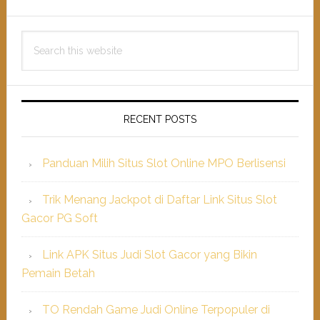
Primary
Search
Sidebar
this
website
RECENT POSTS
Panduan Milih Situs Slot Online MPO Berlisensi
Trik Menang Jackpot di Daftar Link Situs Slot
Gacor PG Soft
Link APK Situs Judi Slot Gacor yang Bikin
Pemain Betah
TO Rendah Game Judi Online Terpopuler di