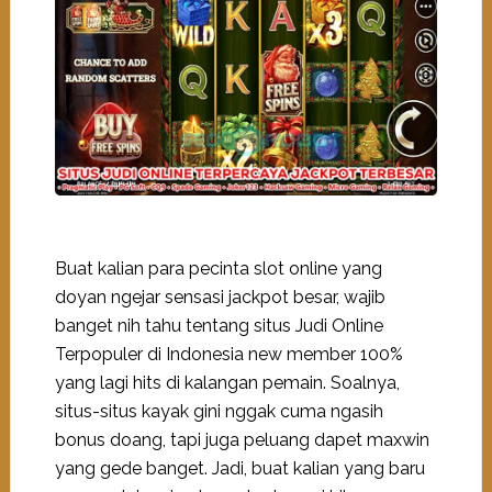
Buat kalian para pecinta slot online yang
doyan ngejar sensasi jackpot besar, wajib
banget nih tahu tentang situs Judi Online
Terpopuler di Indonesia new member 100%
yang lagi hits di kalangan pemain. Soalnya,
situs-situs kayak gini nggak cuma ngasih
bonus doang, tapi juga peluang dapet maxwin
yang gede banget. Jadi, buat kalian yang baru