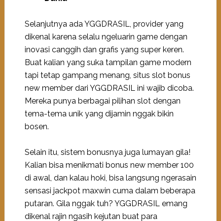
Selanjutnya ada YGGDRASIL, provider yang
dikenal karena selalu ngeluarin game dengan
inovasi canggih dan grafis yang super keren.
Buat kalian yang suka tampilan game modern
tapi tetap gampang menang, situs slot bonus
new member dari YGGDRASIL ini wajib dicoba.
Mereka punya berbagai pilihan slot dengan
tema-tema unik yang dijamin nggak bikin
bosen.
Selain itu, sistem bonusnya juga lumayan gila!
Kalian bisa menikmati bonus new member 100
di awal, dan kalau hoki, bisa langsung ngerasain
sensasi jackpot maxwin cuma dalam beberapa
putaran. Gila nggak tuh? YGGDRASIL emang
dikenal rajin ngasih kejutan buat para